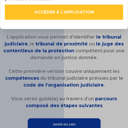
Une fonction de Juge des Contentieux de la
ACCÉDER À L'APPLICATION
Déterminez le tribunal compétent pour
Protection a été créée et se voit confier des
compétences matérielles qui appartenaient avant
votre litige
au Tribunal d’Instance. Au-delà des compétences
L’application vous permet d’identifier
le tribunal
strictement définies de chacune de ces formations,
judiciaire
, le
tribunal de proximité
ou
le juge des
certains Tribunaux Judiciaires sont spécialement
contentieux de la protection
compétent pour une
désignés pour connaître de certaines matières dites
demande en justice donnée.
« techniques ».
Cette première version couvre uniquement les
Face à cette complexité nouvelle, LX est heureux
compétences
du tribunal judiciaire prévues par le
de mettre gratuitement à votre disposition cette
code de l’organisation judiciaire
.
application « Compétences Tribunal Judiciaire ».
Conçue par les avocats LX avec le concours du
Vous serez guidé(e) au travers d’un
parcours
Professeur Hervé Croze, elle vous accompagnera
composé des étapes suivantes
au quotidien dans votre pratique.
L’Application ne traite que les Demandes de la
compétence du Tribunal judiciaire. Vous devez